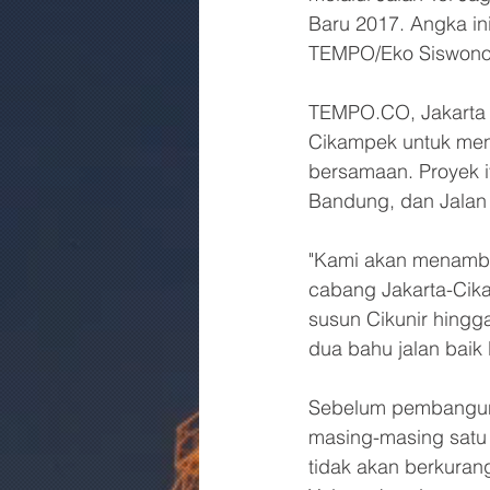
Baru 2017. Angka ini 
TEMPO/Eko Siswono
TEMPO.CO, Jakarta -
Cikampek untuk menga
bersamaan. Proyek itu
Bandung, dan Jalan 
"Kami akan menambah
cabang Jakarta-Cikam
susun Cikunir hingg
dua bahu jalan baik
Sebelum pembangunan 
masing-masing satu l
tidak akan berkura