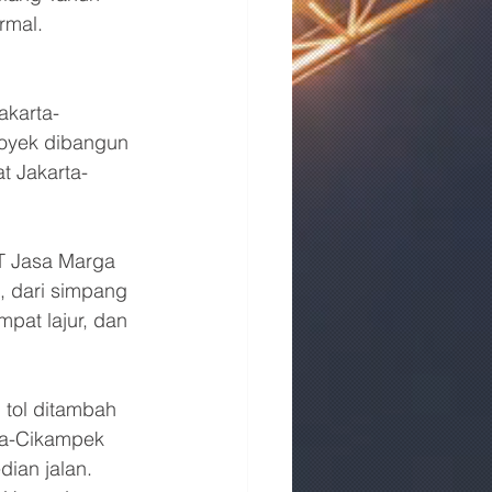
rmal. 
akarta-
royek dibangun 
at Jakarta-
T Jasa Marga 
, dari simpang 
pat lajur, dan 
 tol ditambah 
rta-Cikampek 
ian jalan.