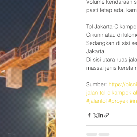
Volume kendaraan set
pasti tetap ada, kam
Tol Jakarta-Cikampe
Cikunir atau di kilo
Sedangkan di sisi 
Jakarta.
Di sisi utara ruas j
massal jenis kereta 
Sumber: 
https://bis
jalan-tol-cikampek-
#jalantol
#proyek
#in