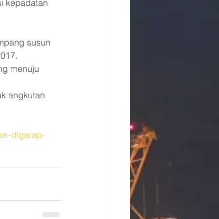
si kepadatan 
impang susun 
2017. 
ng menuju 
uk angkutan 
ek-digarap-