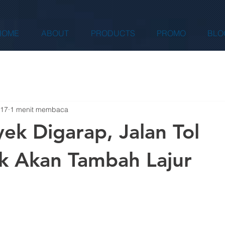
HOME
ABOUT
PRODUCTS
PROMO
BLO
017
1 menit membaca
yek Digarap, Jalan Tol
k Akan Tambah Lajur