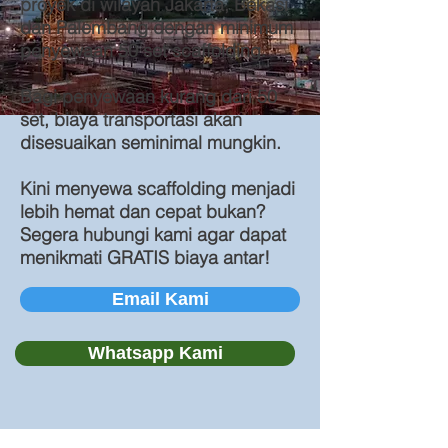
proyek di wilayah Jakarta, Bekasi
dan Palembang dengan minimum
penyewaan 50 set scaffolding.
Bagi penyewaan kurang dari 50
set, biaya transportasi akan
disesuaikan seminimal mungkin.
Kini menyewa scaffolding menjadi
lebih hemat dan cepat bukan?
Segera hubungi kami agar dapat
menikmati GRATIS biaya antar!
Email Kami
Whatsapp Kami